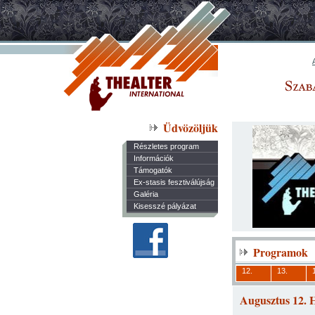
Üdvözöljük
Részletes program
Információk
Támogatók
Ex-stasis fesztiválújság
Galéria
Kisesszé pályázat
Programok
12.
13.
Augusztus 12. 