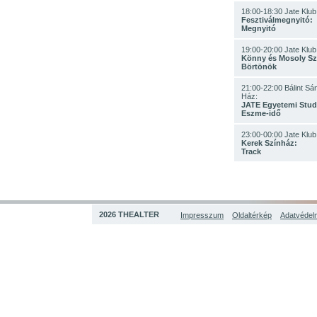
18:00-18:30 Jate Klub
Fesztiválmegnyitó:
Megnyitó
19:00-20:00 Jate Klub
Könny és Mosoly Sz
Börtönök
21:00-22:00 Bálint Sá
Ház:
JATE Egyetemi Stud
Eszme-idő
23:00-00:00 Jate Klub
Kerek Színház:
Track
2026 THEALTER
Impresszum
Oldaltérkép
Adatvédelm