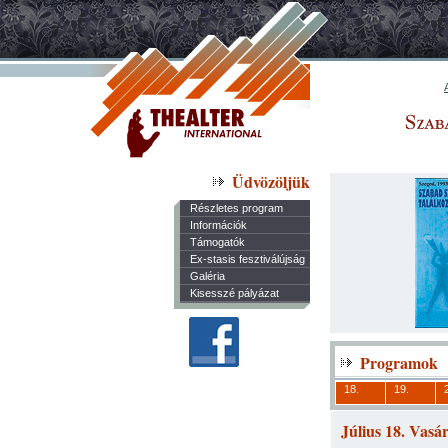
Üdvözöljük
Részletes program
Információk
Támogatók
Ex-stasis fesztiválújság
Galéria
Kisesszé pályázat
Programok
18.
19.
Július 18. Vasá