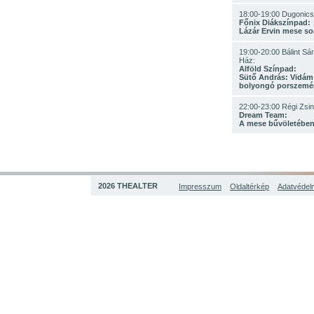
18:00-19:00 Dugonics 
Főnix Diákszínpad:
Lázár Ervin mese so
19:00-20:00 Bálint Sá
Ház:
Alföld Színpad:
Sütő András: Vidám 
bolyongó porszemé
22:00-23:00 Régi Zsi
Dream Team:
A mese bűvöletébe
2026 THEALTER
Impresszum
Oldaltérkép
Adatvédelm