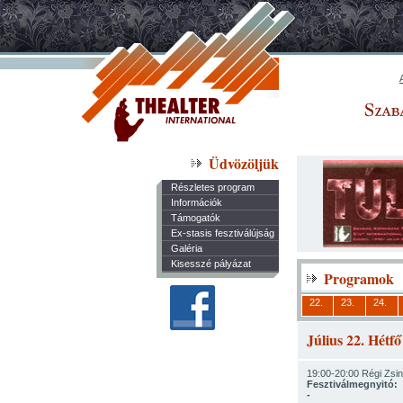
Üdvözöljük
Részletes program
Információk
Támogatók
Ex-stasis fesztiválújság
Galéria
Kisesszé pályázat
Programok
22.
23.
24.
Július 22. Hétfő
19:00-20:00 Régi Zsi
Fesztiválmegnyitó:
-