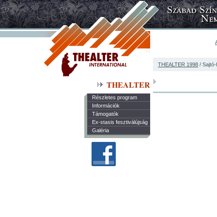
THEALTER 1998
/ Sajtó-
THEALTER
Részletes program
Információk
Támogatók
Ex-stasis fesztiválújság
Galéria