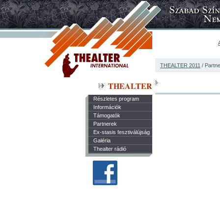
THEALTER 2011
/ Partn
THEALTER
Részletes program
Információk
Támogatók
Partnerek
Ex-stasis fesztiválújság
Galéria
Thealter rádió