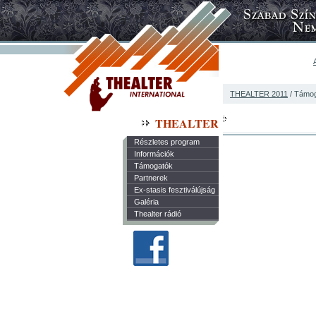
THEALTER 2011
/ Támo
THEALTER
Részletes program
Információk
Támogatók
Partnerek
Ex-stasis fesztiválújság
Galéria
Thealter rádió