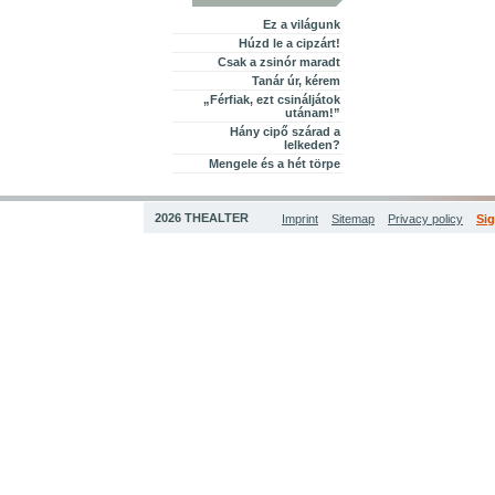
Ez a világunk
Húzd le a cipzárt!
Csak a zsinór maradt
Tanár úr, kérem
„Férfiak, ezt csináljátok
utánam!”
Hány cipő szárad a
lelkeden?
Mengele és a hét törpe
2026 THEALTER
Imprint
Sitemap
Privacy policy
Sig