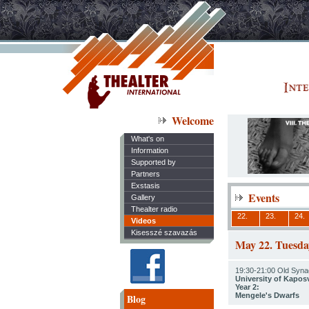
Welcome
What's on
Information
Supported by
Partners
Exstasis
Events
Gallery
Thealter radio
22.
23.
24.
Videos
Kisesszé szavazás
May 22. Tuesda
19:30-21:00 Old Syna
University of Kaposv
Year 2:
Mengele's Dwarfs
Blog