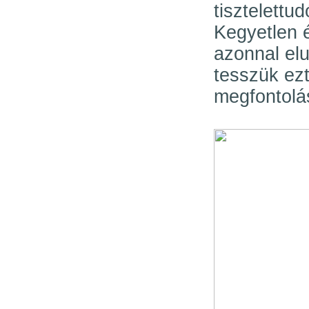
tisztelettu
Kegyetlen é
azonnal elu
tesszük ez
megfontolá