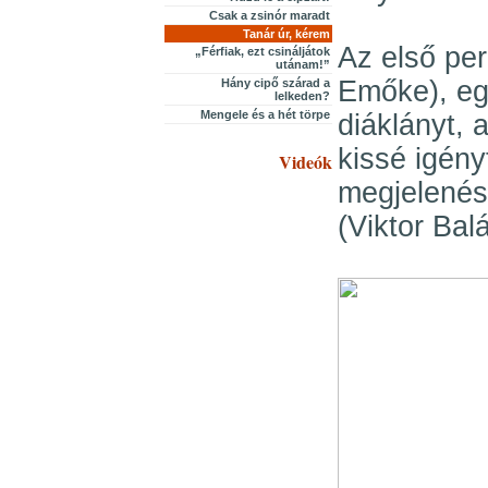
Csak a zsinór maradt
Tanár úr, kérem
Az első pe
„Férfiak, ezt csináljátok
utánam!”
Emőke), eg
Hány cipő szárad a
lelkeden?
Mengele és a hét törpe
diáklányt, 
kissé igén
Videók
megjelenésű
(Viktor Bal