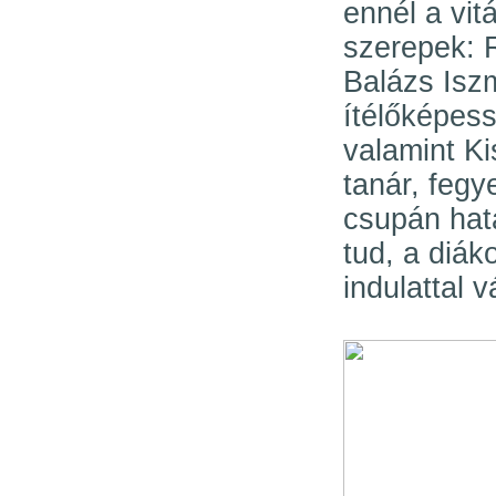
ennél a vit
szerepek: 
Balázs Isz
ítélőképes
valamint Ki
tanár, fegye
csupán hat
tud, a diák
indulattal v