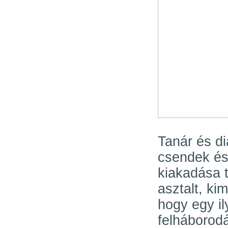
Tanár és di
csendek és
kiakadása t
asztalt, k
hogy egy il
felháborod