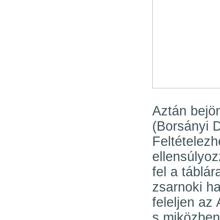
Aztán bejön
(Borsányi D
Feltételez
ellensúlyoz
fel a táblá
zsarnoki ha
feleljen az
s miközben