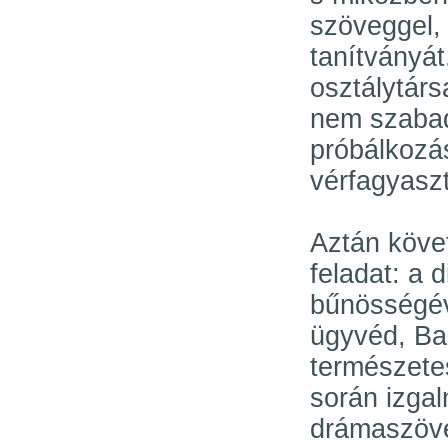
szöveggel, 
tanítványát
osztálytárs
nem szabad 
próbálkozás
vérfagyaszt
Aztán köve
feladat: a 
bűnösségév
ügyvéd, Ba
természete
során izga
drámaszöve