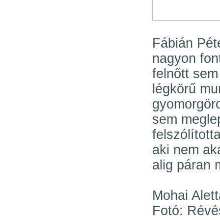
Fábián Pét
nagyon font
felnőtt se
légkörű mu
gyomorgörc
sem meglep
felszólítot
aki nem aka
alig páran 
Mohai Alett
Fotó: Révé