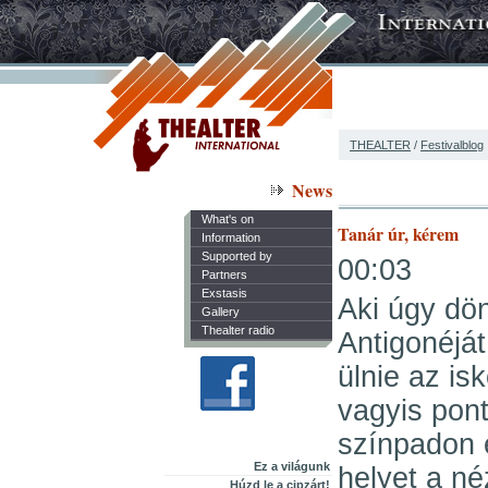
THEALTER
/
Festivalblog
News
What's on
Tanár úr, kérem
Information
Supported by
00:03
Partners
Exstasis
Aki úgy dön
Gallery
Thealter radio
Antigonéját
ülnie az is
vagyis pon
színpadon e
Ez a világunk
helyet a né
Húzd le a cipzárt!