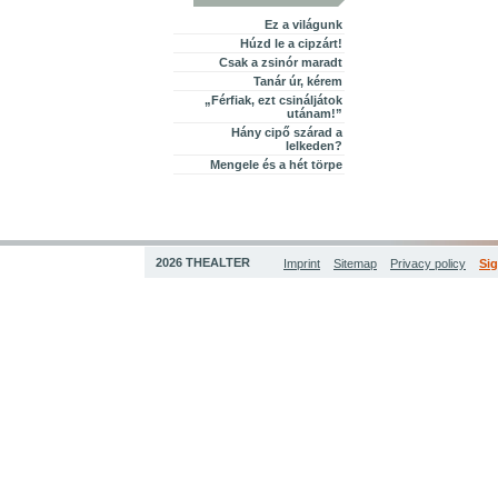
Ez a világunk
Húzd le a cipzárt!
Csak a zsinór maradt
Tanár úr, kérem
„Férfiak, ezt csináljátok
utánam!”
Hány cipő szárad a
lelkeden?
Mengele és a hét törpe
2026 THEALTER
Imprint
Sitemap
Privacy policy
Sig