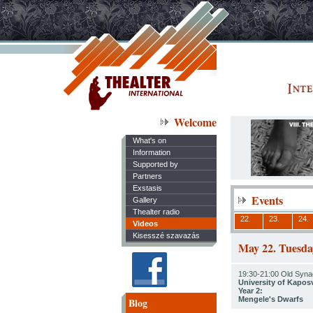
Welcome
What's on
Information
Supported by
Partners
Exstasis
Events
Gallery
Thealter radio
22.
23.
24.
Videos
Kisesszé szavazás
May 22. Tuesda
19:30-21:00 Old Syna
University of Kaposv
Year 2:
Mengele's Dwarfs
Blog