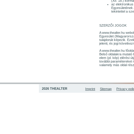
(XII. 18.) korm
az elektronikus
Egyesületének a
tekintettel a s
SZERZŐI JOGOK
A www.thealter.hu webol
Egyesület (Magyarország
tulajdonát képezik. Eze
jelenti, és jogi követk
A www.thealter.hu főolda
Belső oldalakra mutató 
elem (pl. kép) elérési ú
további paramétereket n
valamely más oldal rész
2026 THEALTER
Imprint
Sitemap
Privacy poli