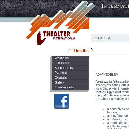
THEALTER
Thealter
What's on
Information
Supported by
Partners
ADATVÉDELEM
Exstasis
A regisztrált felhaszná
Gallery
szabályozásának értelmé
Thealter radio
kizárólag a kért inform
MASZK Egyesület fenntar
megváltoztatására, amely
az alábbi jogszabályok s
a személyes ada
törvény;
az egyének véde
a hírközlésrol s
a hírközlési szo
adatbiztonságár