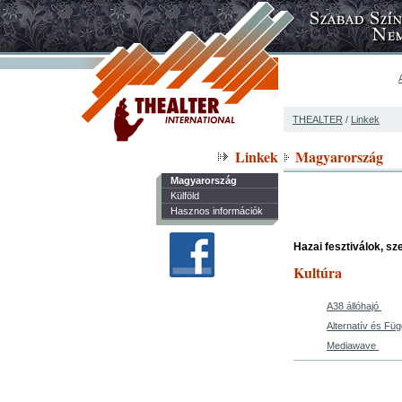
THEALTER
/
Linkek
Linkek
Magyarország
Magyarország
Külföld
Hasznos információk
Hazai fesztiválok, sz
Kultúra
A38 állóhajó
Alternatív és Fü
Mediawave