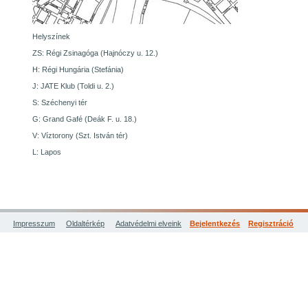
Helyszínek
ZS: Régi Zsinagóga (Hajnóczy u. 12.)
H: Régi Hungária (Stefánia)
J: JATE Klub (Toldi u. 2.)
S: Széchenyi tér
G: Grand Gafé (Deák F. u. 18.)
V: Víztorony (Szt. István tér)
L: Lapos
Impresszum
Oldaltérkép
Adatvédelmi elveink
Bejelentkezés
Regisztráció