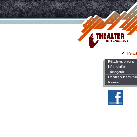
Feszt
Részletes program
Információk
Támogatók
Ex-stasis fesztivál
Galéria