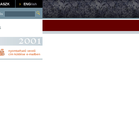
és
k
nyomtatható verzió
cím küldése e-mailben