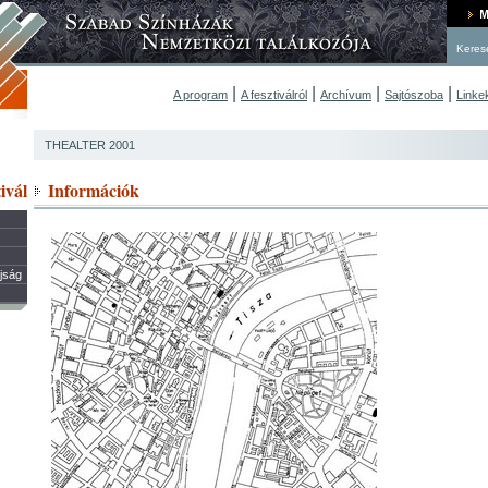
Keres
|
|
|
|
A program
A fesztiválról
Archívum
Sajtószoba
Linke
THEALTER 2001
ivál
Információk
újság