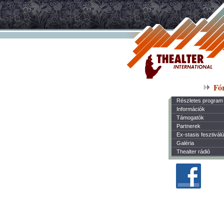
Fó
Részletes program
Információk
Támogatók
Partnerek
Ex-stasis fesztivál
Galéria
Thealter rádió