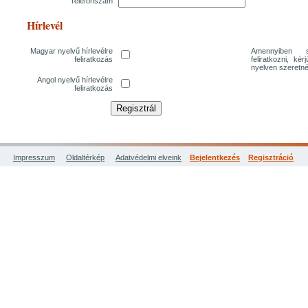
Telefonszám
Hírlevél
Magyar nyelvű hírlevélre
Amennyiben sz
feliratkozás
feliratkozni, ké
nyelven szeretné
Angol nyelvű hírlevélre
feliratkozás
Impresszum
Oldaltérkép
Adatvédelmi elveink
Bejelentkezés
Regisztráció