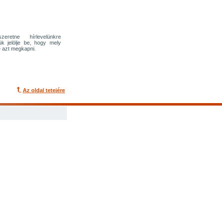
eretne hírlevelünkre
rjük jelölje be, hogy mely
 azt megkapni.
Az oldal tetejére