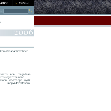
és
k
nkon olvashat bővebben.
t összes adat megadása
res regisztrációhoz.
etően lehetősége nyílik
egváltoztatására,