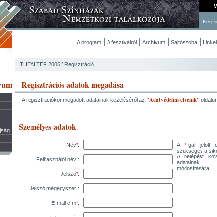
Keres
|
|
|
|
A program
A fesztiválról
Archívum
Sajtószoba
Linke
THEALTER 2006
/ Regisztráció
rum
Regisztrációs adatok megadása
"Adatvédelmi elveink"
A regisztrációkor megadott adatainak kezeléséről az
oldalu
Személyes adatok
újság
Név
*
:
A
*
-gal jelöl
szükséges a sike
A belépést köv
Felhasználói név
*
:
adatainak m
módosítására.
Jelszó
*
:
Jelszó mégegyszer
*
:
E-mail cím
*
: