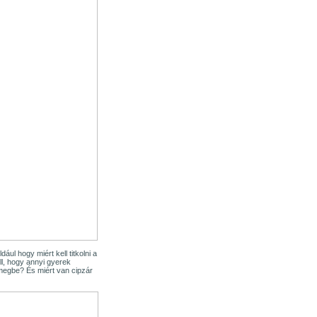
ul hogy miért kell titkolni a
ll, hogy annyi gyerek
megbe? És miért van cipzár