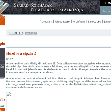
Keresé
|
|
|
|
A program
A fesztiválról
Archívum
Sajtószoba
Linke
THEALTER
/
Webnapló
pló
Húzd le a cipzárt!
00:17
A szentesi Horváth Mihály Gimnázium 11. D osztálya olyan bátorsággal és elhivatottsá
társadalmi problémáiról, ahogy arról a felnőttek, vagy az ezzel foglalkozó szervezete
jság
fiatalok kortársaik jelentős részével ellentétben rendkívül érzékenyen kezelik választot
komolyan veszi a szerepét a darabban.
A színpadon három sort láthatunk, a két szélsőben csak lányok, középen fiúk. Zene in
táncolni, lassan, fokozatosan, egészen az őrülésig, végül egy bandába keverednek ös
vita, hogy tulajdonképpen miről is fog szólni ez a darab - férfiakról és nőkről, vagy nőkről
veszekedésből verekedés lesz.
ek:
gunk
árt!