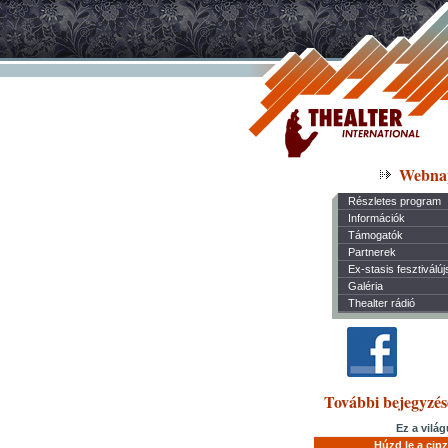
Webna
Részletes program
Információk
Támogatók
Partnerek
Ex-stasis fesztiválú
Galéria
Thealter rádió
További bejegyzés
Ez a vilá
Húzd le a cipz