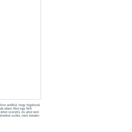
ülésre anélkül, hogy fogdosná
 oltani. Ahol egy férfi
ehet szeretni, és ahol nem
 értelme szólni, mert minden