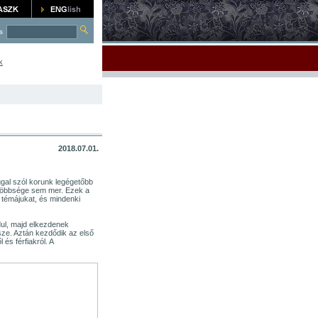
s
k
2018.07.01.
ggal szól korunk legégetőbb
k többsége sem mer. Ezek a
t témájukat, és mindenki
dul, majd elkezdenek
sze. Aztán kezdődik az első
 és férfiakról. A