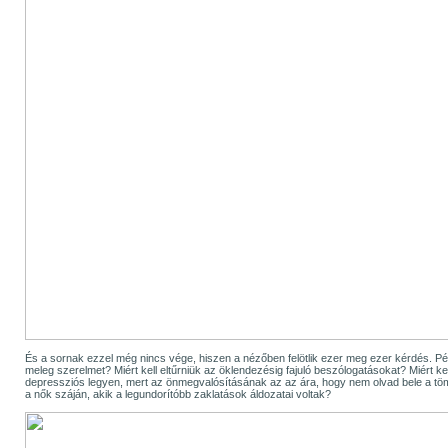
És a sornak ezzel még nincs vége, hiszen a nézőben felötlik ezer meg ezer kérdés. Példá
meleg szerelmet? Miért kell eltűrniük az öklendezésig fajuló beszólogatásokat? Miért ke
depressziós legyen, mert az önmegvalósításának az az ára, hogy nem olvad bele a tö
a nők száján, akik a legundorítóbb zaklatások áldozatai voltak?