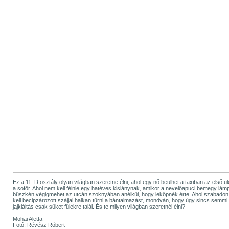
Ez a 11. D osztály olyan világban szeretne élni, ahol egy nő beülhet a taxiban az első 
a sofőr. Ahol nem kell félnie egy hatéves kislánynak, amikor a nevelőapuci bemegy lámpát
büszkén végigmehet az utcán szoknyában anélkül, hogy leköpnék érte. Ahol szabadon l
kell becipzározott szájjal halkan tűrni a bántalmazást, mondván, hogy úgy sincs semmi
jajkiáltás csak süket fülekre talál. És te milyen világban szeretnél élni?
Mohai Aletta
Fotó: Révész Róbert