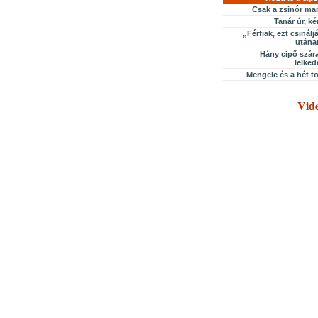
Csak a zsinór ma
Tanár úr, k
„Férfiak, ezt csinálj
utána
Hány cipő szár
lelke
Mengele és a hét t
Vid