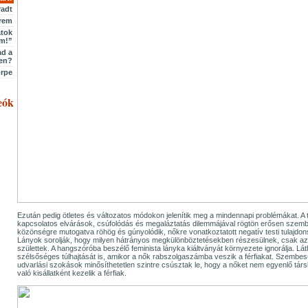
radt
érem
átok
m!”
ad a
den?
örpe
eók
Ezután pedig ötletes és változatos módokon jelenítik meg a mindennapi problémákat. A t
kapcsolatos elvárások, csúfolódás és megaláztatás dilemmájával rögtön erősen szembe
közönségre mutogatva röhög és gúnyolódik, nőkre vonatkoztatott negatív testi tulajd
Lányok sorolják, hogy milyen hátrányos megkülönböztetésekben részesülnek, csak a
születtek. A hangszóróba beszélő feminista lányka kiáltványát környezete ignorálja. Lá
szélsőséges túlhajtását is, amikor a nők rabszolgaszámba veszik a férfiakat. Szembesü
udvarlási szokások minősíthetetlen szintre csúsztak le, hogy a nőket nem egyenlő tá
való kisállatként kezelik a férfiak.