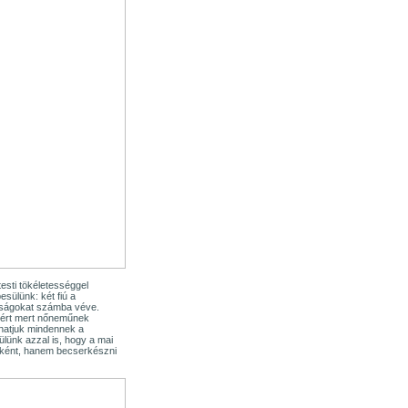
esti tökéletességgel
sülünk: két fiú a
onságokat számba véve.
zért mert nőneműnek
thatjuk mindennek a
lünk azzal is, hogy a mai
rsként, hanem becserkészni