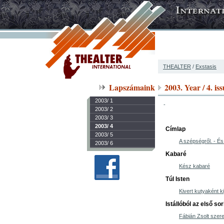
THEALTER
/
Exstasis
Lapszámaink
2003. Year / 4. is
2003/ 1
-
2003/ 2
2003/ 3
2003/ 4
Címlap
2003/ 5
A szépségről. - És
2003/ 6
Kabaré
Kész kabaré
Túl Isten
Kivert kutyaként k
Istállóból az első so
Fábián Zsolt szere