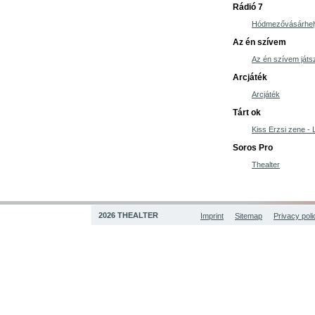
Rádió 7
Hódmezővásárhely:
Az én szívem
Az én szívem játs
Arcjáték
Arcjáték
Tárt ok
Kiss Erzsi zene - 
Soros Pro
Thealter
2026 THEALTER
Imprint
Sitemap
Privacy poli