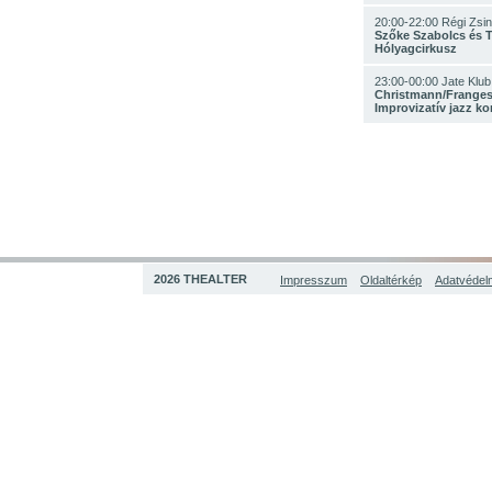
20:00-22:00 Régi Zsi
Szőke Szabolcs és T
Hólyagcirkusz
23:00-00:00 Jate Klub
Christmann/Franges
Improvizatív jazz ko
2026 THEALTER
Impresszum
Oldaltérkép
Adatvédelm