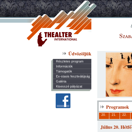
Üdvözöljük
Részletes program
Információk
Támogatók
Ex-stasis fesztiválújság
Galéria
Kisesszé pályázat
Programok
20.
21.
22.
Július 20. Hétfő