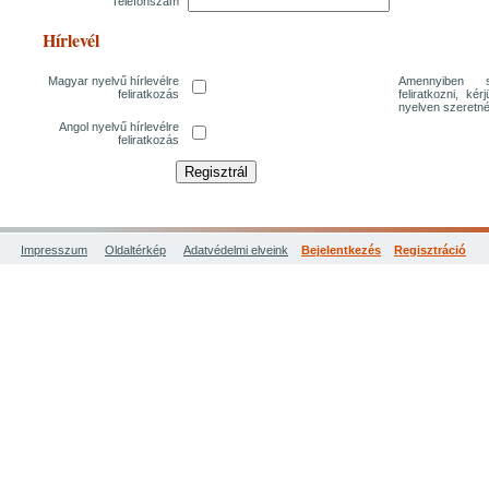
Telefonszám
Hírlevél
Magyar nyelvű hírlevélre
Amennyiben sz
feliratkozás
feliratkozni, ké
nyelven szeretné
Angol nyelvű hírlevélre
feliratkozás
Impresszum
Oldaltérkép
Adatvédelmi elveink
Bejelentkezés
Regisztráció