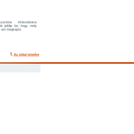
eretne hírlevelünkre
rjük jelölje be, hogy mely
 azt megkapni.
Az oldal tetejére