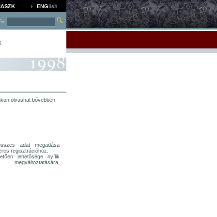
és
k
nkon olvashat bővebben.
t összes adat megadása
res regisztrációhoz.
etően lehetősége nyílik
egváltoztatására,