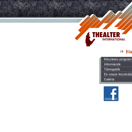
Fó
Részletes program
Információk
Támogatók
Ex-stasis fesztivál
Galéria