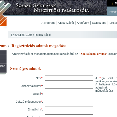
Keres
|
|
|
|
A program
A fesztiválról
Archívum
Sajtószoba
Linke
THEALTER 1998
/ Regisztráció
rum
Regisztrációs adatok megadása
"Adatvédelmi elveink"
A regisztrációkor megadott adatainak kezeléséről az
oldalu
újság
Személyes adatok
Név
*
:
A
*
-gal jelöl
szükséges a sike
A belépést köv
Felhasználói név
*
:
adatainak m
módosítására.
Jelszó
*
:
Jelszó mégegyszer
*
:
E-mail cím
*
: