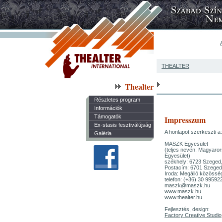
THEALTER
Thealter
Részletes program
Információk
Támogatók
Impresszum
Ex-stasis fesztiválújság
A honlapot szerkeszti a:
Galéria
MASZK Egyesület
(teljes nevén: Magyaro
Egyesület)
székhely: 6723 Szeged,
Postacím: 6701 Szeged,
Iroda: Megálló közösség
telefon: (+36) 30 99592
maszk@maszk.hu
www.maszk.hu
www.thealter.hu
Fejlesztés, design:
Factory Creative Studio