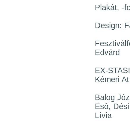
Plakát, -f
Design: F
Fesztivál
Edvárd
EX-STASI
Kémeri At
Balog Jó
Esô, Dési
Lívia