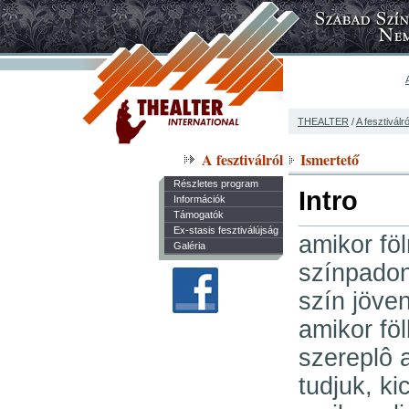
THEALTER
/
A fesztiválró
A fesztiválról
Ismertető
Részletes program
Intro
Információk
Támogatók
Ex-stasis fesztiválújság
amikor fö
Galéria
színpadon
szín jöven
amikor fö
szereplô 
tudjuk, k