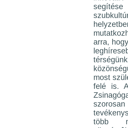
segítés
szubkult
helyze
mutatkoz
arra, hog
leghírese
térségün
közönség
most szü
felé is.
Zsinagóg
szorosa
tevékeny
több m