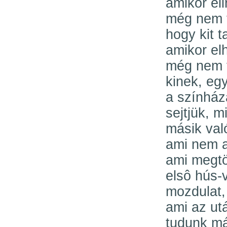
amikor el
még nem t
hogy kit t
amikor el
még nem t
kinek, egy
a színhá
sejtjük, m
másik val
ami nem a
ami megtö
elsô hús-v
mozdulat,
ami az ut
tudunk má