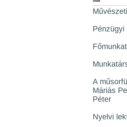
Stáb
Művészeti
Pénzügyi 
Főmunkat
Munkatárs
A műsorfüz
Máriás Pe
Péter
Nyelvi lek