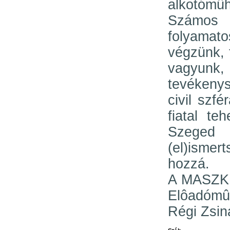
alkotómûh
Számos k
folyama
végzünk, 
vagyun
tevékeny
civil szf
fiatal t
Szeged 
(el)isme
hozzá.
A MASZK 
Elôadómû
Régi Zsi