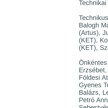
Technikai
Technikus
Balogh Ma
(Artus), 
(KET), Ko
(KET), Sz
Önkéntes 
Erzsébet,
Földesi At
Gyenes Te
Balázs, L
Petró Anna
Sebestyén