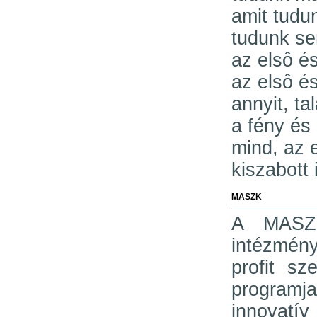
amit tudu
tudunk se
az elsô é
az elsô é
annyit, ta
a fény és
mind, az 
kiszabott
MASZK
A MASZK
intézmén
profit sz
programj
innovatí