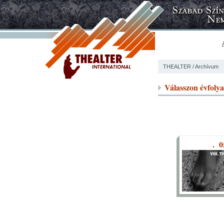
THEALTER
/ Archívum
Válasszon évfoly
. 0