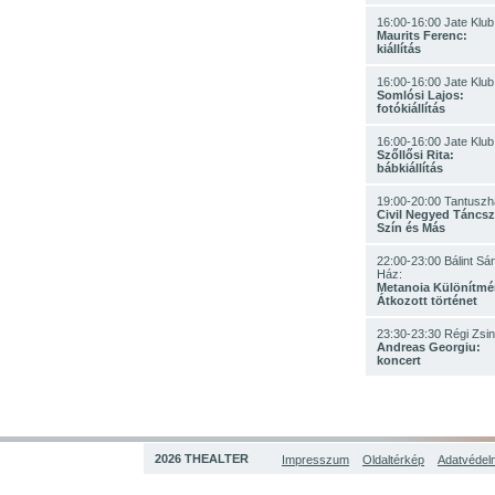
16:00-16:00 Jate Klub
Maurits Ferenc:
kiállítás
16:00-16:00 Jate Klub
Somlósi Lajos:
fotókiállítás
16:00-16:00 Jate Klub
Szőllősi Rita:
bábkiállítás
19:00-20:00 Tantuszh
Civil Negyed Táncsz
Szín és Más
22:00-23:00 Bálint Sá
Ház:
Metanoia Különítmé
Átkozott történet
23:30-23:30 Régi Zsi
Andreas Georgiu:
koncert
2026 THEALTER
Impresszum
Oldaltérkép
Adatvédelm