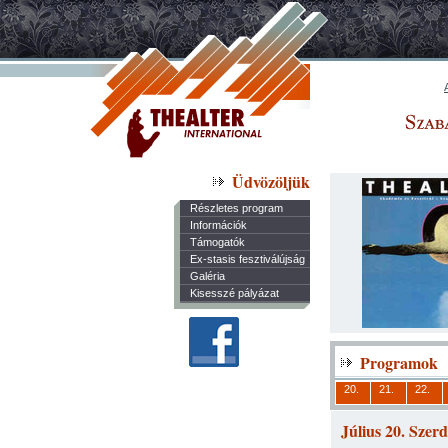
Üdvözöljük
Részletes program
Információk
Támogatók
Ex-stasis fesztiválújság
Galéria
Kisesszé pályázat
Programok
20.
21.
22.
Július 20. Szer