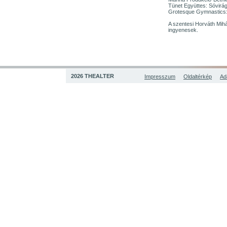
Tünet Együttes: Sóvirág
Grotesque Gymnastics: 
A szentesi Horváth Mi
ingyenesek.
2026 THEALTER
Impresszum
Oldaltérkép
Ad