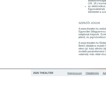
adatbiztonságár
(XII. 18.) korm
az elektronikus
Egyesületének a
tekintettel a s
SZERZŐI JOGOK
A www.thealter.hu webol
Egyesület (Magyarország
tulajdonát képezik. Eze
jelenti, és jogi követk
A www.thealter.hu főolda
Belső oldalakra mutató 
elem (pl. kép) elérési ú
további paramétereket n
valamely más oldal rész
2026 THEALTER
Impresszum
Oldaltérkép
Ad