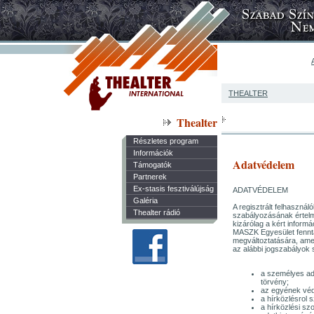
THEALTER
Thealter
Részletes program
Információk
Adatvédelem
Támogatók
Partnerek
Ex-stasis fesztiválújság
ADATVÉDELEM
Galéria
A regisztrált felhaszná
Thealter rádió
szabályozásának értelmé
kizárólag a kért inform
MASZK Egyesület fenntar
megváltoztatására, amely
az alábbi jogszabályok s
a személyes ada
törvény;
az egyének véde
a hírközlésrol s
a hírközlési szo