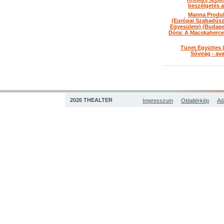
beszélgetés a
Manna Produ
(Európai Szabadús
Egyesülete) (Budape
Dóra: A Macskaherce
Tünet Együttes 
Sóvirág - av
2026 THEALTER
Impresszum
Oldaltérkép
Ad