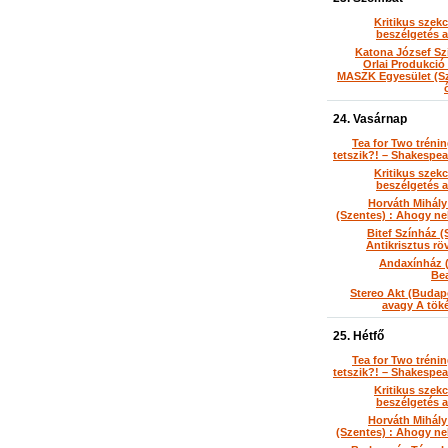
Kritikus szekc
beszélgetés a
Katona József Sz
Orlai Produkció
MASZK Egyesület (Sz
24. Vasárnap
Tea for Two tréni
tetszik?! – Shakespe
Kritikus szekc
beszélgetés a
Horváth Mihál
(Szentes) : Ahogy ne
Bitef Színház (
Antikrisztus rö
Andaxínház (
Be
Stereo Akt (Budape
avagy A tök
25. Hétfő
Tea for Two tréni
tetszik?! – Shakespe
Kritikus szekc
beszélgetés a
Horváth Mihál
(Szentes) : Ahogy ne