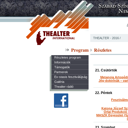
THEALTER - 2016
/
Program
Részletes
Részletes program
Információk
Támogatók
21. Csütörtök
Partnerek
Ex-stasis fesztiválújság
Metanoia Artopédi
Jég-doktrínák – var
Galéria
Thealter rádió
22. Péntek
Fesztiválme
Katona József Sz
Orlai Produkció
MASZK Egyesület (Sz
23. Szombat