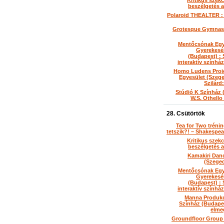
Kritikus szekc
beszélgetés a
Polaroid THEALTER : M
Grotesque Gymnasti
Mentőcsónak Eg
Gyerekesé
(Budapest) : 
interaktív színház
Homo Ludens Proj
Egyesület (Szege
Szilárd
Stúdió K Színház 
W.S. Othello
28. Csütörtök
Tea for Two tréni
tetszik?! – Shakespe
Kritikus szekc
beszélgetés a
Kamakiri Da
(Szege
Mentőcsónak Eg
Gyerekesé
(Budapest) : 
interaktív színház
Manna Produkc
Színház (Budapes
elme
Groundfloor Group 