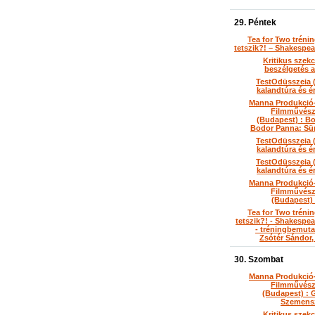
29. Péntek
Tea for Two tréni
tetszik?! – Shakespe
Kritikus szekc
beszélgetés a
TestOdüsszeia 
kalandtúra és é
Manna Produkció-
Filmművész
(Budapest) : Bo
Bodor Panna: Sün
TestOdüsszeia 
kalandtúra és é
TestOdüsszeia 
kalandtúra és é
Manna Produkció-
Filmművész
(Budapest)
Tea for Two tréni
tetszik?! - Shakespe
- tréningbemuta
Zsótér Sándor, 
30. Szombat
Manna Produkció-
Filmművész
(Budapest) : 
Szemens
Kritikus szekc