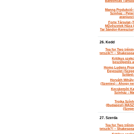
Barboncás Társula
Manna Produkció-
Színház : Pete
aranjuez
Forte Társulat–T
Művészetek Háza 
Tar Sándor-Keresztury
26. Kedd
Tea for Two tréni
tetszik?! – Shakespe
Kritikus szekc
beszélgetés a
Homo Ludens Proj
Egyesület (Szege
Szilárd
Horváth Mihál
(Szentes) : Ahogy ne
Kecskeméti Ka
Színház : Ma
Trojka Szính
(Budapest)-MASZ
(Szege
27. Szerda
Tea for Two tréni
tetszik?! – Shakespe