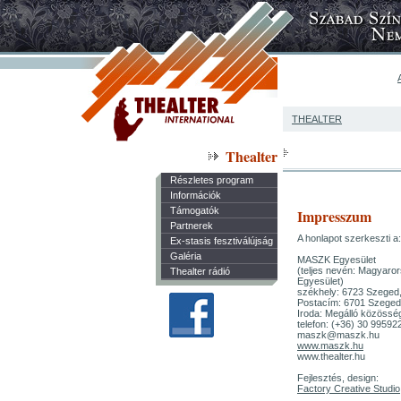
THEALTER
Thealter
Részletes program
Információk
Támogatók
Impresszum
Partnerek
A honlapot szerkeszti a:
Ex-stasis fesztiválújság
Galéria
MASZK Egyesület
(teljes nevén: Magyaro
Thealter rádió
Egyesület)
székhely: 6723 Szeged,
Postacím: 6701 Szeged,
Iroda: Megálló közösség
telefon: (+36) 30 99592
maszk@maszk.hu
www.maszk.hu
www.thealter.hu
Fejlesztés, design:
Factory Creative Studio