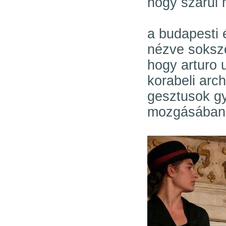
hogy szarul 
a budapesti 
nézve soksz
hogy arturo u
korabeli archí
gesztusok g
mozgásában 