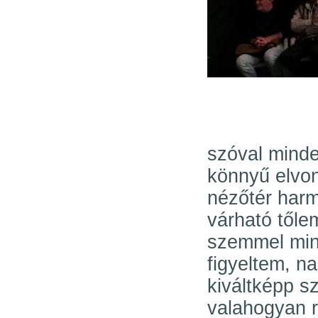
szóval minde
könnyű elvona
nézőtér harm
várható tőlem
szemmel min
figyeltem, na
kiváltképp s
valahogyan re