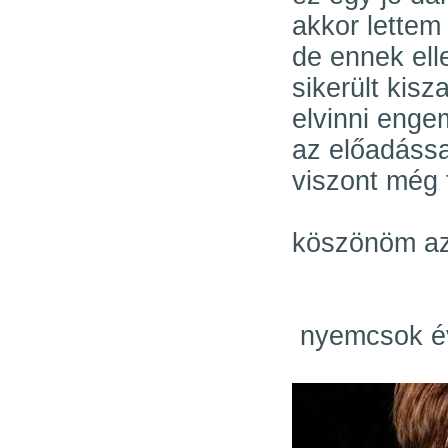
akkor lettem
de ennek ell
sikerült kisz
elvinni enge
az előadássa
viszont még t
köszönöm az
nyemcsok é