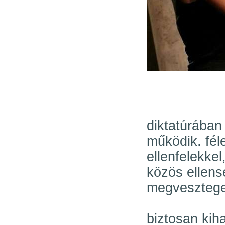
diktatúrába
működik. fél
ellenfelekke
közös ellens
megveszteget
biztosan kih