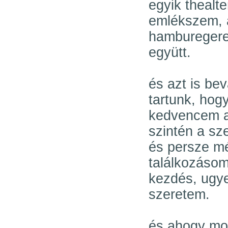
egyik thealte
emlékszem, a
hamburegerez
együtt.
és azt is be
tartunk, hog
kedvencem a f
szintén a sz
és persze még
találkozásom
kezdés, ugye
szeretem.
és ahogy mon