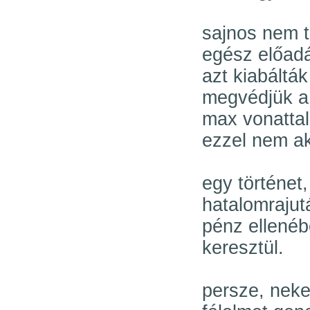
sajnos nem t
egész előadá
azt kiabáltá
megvédjük a 
max vonattal
ezzel nem ak
egy történet
hatalomrajut
pénz ellené
keresztül.
persze, nekem 