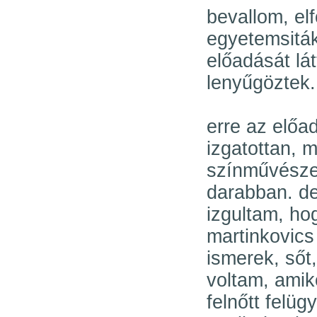
bevallom, el
egyetemsiták
előadását lá
lenyűgöztek.
erre az előa
izgatottan, 
színművészet
darabban. de
izgultam, ho
martinkovics 
ismerek, sőt
voltam, ami
felnőtt felüg