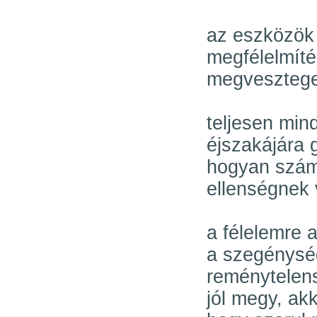
az eszközök 
megfélelmíté
megveszteget
teljesen min
éjszakájára 
hogyan számo
ellenségnek 
a félelemre 
a szegénység
reménytelens
jól megy, akk