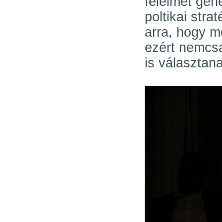
félelmet gen
poltikai stra
arra, hogy m
ezért nemcs
is választan