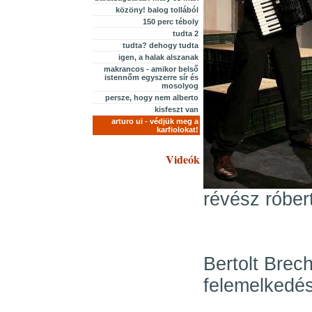
közöny! balog tollából
150 perc téboly
tudta 2
tudta? dehogy tudta
igen, a halak alszanak
makrancos - amikor belső
istennőm egyszerre sír és
mosolyog
persze, hogy nem alberto
kisfeszt van
arturo ui - védjük meg a
karfiolokat!
Videók
révész róbert
Bertolt Brech
felemelkedé