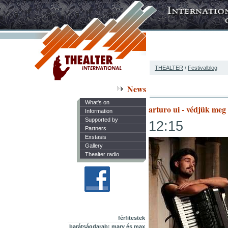
THEALTER
/
Festivalblog
News
What's on
arturo ui - védjük meg 
Information
Supported by
12:15
Partners
Exstasis
Gallery
Thealter radio
férfitestek
barátságdarab: mary és max