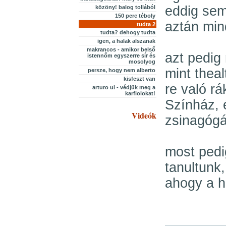
eddig sem
közöny! balog tollából
150 perc téboly
aztán min
tudta 2
tudta? dehogy tudta
igen, a halak alszanak
makrancos - amikor belső
azt pedig
istennőm egyszerre sír és
mosolyog
mint theal
persze, hogy nem alberto
kisfeszt van
re való r
arturo ui - védjük meg a
karfiolokat!
Színház, 
Videók
zsinagóg
most pedi
tanultunk
ahogy a h