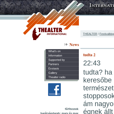
THEALTER
/
Festivalblo
News
What's on
tudta 2
Information
Supported by
22:43
Partners
Exstasis
tudta? ha
Gallery
Thealter radio
keresőbe 
természet
stopposok
ám nagyon
férfitestek
égnek áll
barátságdarab: mary és max