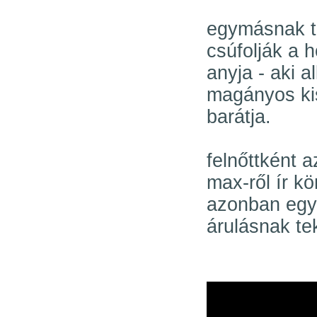
egymásnak t
csúfolják a 
anyja - aki a
magányos ki
barátja.
felnőttként 
max-ről ír kö
azonban egyá
árulásnak tek