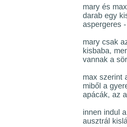
mary és max 
darab egy ki
aspergeres - 
mary csak az
kisbaba, mert
vannak a sör
max szerint a
miből a gyere
apácák, az at
innen indul a
ausztrál kislá