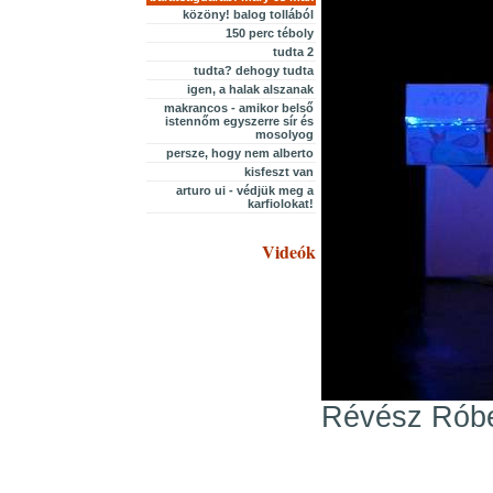
közöny! balog tollából
150 perc téboly
tudta 2
tudta? dehogy tudta
igen, a halak alszanak
makrancos - amikor belső
istennőm egyszerre sír és
mosolyog
persze, hogy nem alberto
kisfeszt van
arturo ui - védjük meg a
karfiolokat!
Videók
Révész Róber