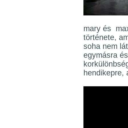
mary és max 
története, a
soha nem lát
egymásra és 
korkülönbsé
hendikepre, 