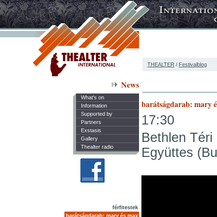
THEALTER
/
Festivalblog
News
What's on
barátságdarab: mary 
Information
Supported by
17:30
Partners
Exstasis
Bethlen Téri
Gallery
Thealter radio
Együttes (B
férfitestek
barátságdarab: mary és max