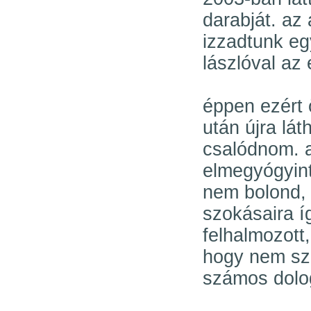
darabját. az 
izzadtunk eg
lászlóval az
éppen ezért 
után újra lá
csalódnom. a
elmegyógyint
nem bolond,
szokásaira í
felhalmozott
hogy nem sze
számos dolog