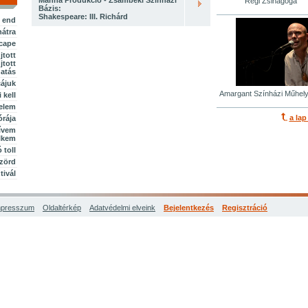
Manna Produkció - Zsámbéki Színházi
Régi Zsinagóga
Bázis:
Shakespeare: III. Richárd
i end
hátra
cape
jtott
jtott
gatás
cájuk
Amargant Színházi Műhely
 kell
relem
a lap
órája
zívem
elkem
ó toll
szörd
tivál
mpresszum
Oldaltérkép
Adatvédelmi elveink
Bejelentkezés
Regisztráció