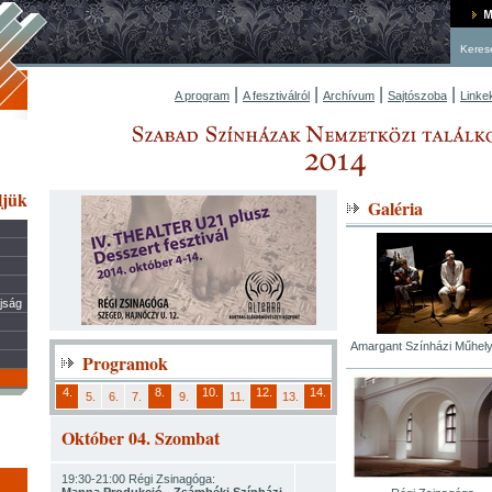
Keres
|
|
|
|
A program
A fesztiválról
Archívum
Sajtószoba
Linke
ljük
Galéria
újság
Amargant Színházi Műhely
Programok
4.
8.
10.
12.
14.
5.
6.
7.
9.
11.
13.
Október 04. Szombat
19:30-21:00 Régi Zsinagóga: