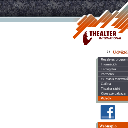
Üdvözö
Részletes program
Információk
Támogatók
Partnerek
Ex-stasis fesztivál
Galéria
Thealter rádió
Kisesszé pályázat
Videók
Webnapló