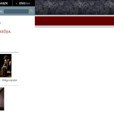
és
k
: Völgyvándor