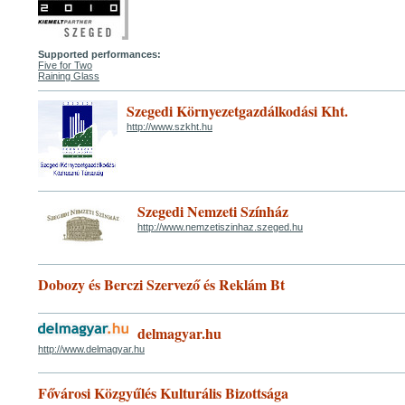
Supported performances:
Five for Two
Raining Glass
Szegedi Környezetgazdálkodási Kht.
http://www.szkht.hu
Szegedi Nemzeti Színház
http://www.nemzetiszinhaz.szeged.hu
Dobozy és Berczi Szervező és Reklám Bt
delmagyar.hu
http://www.delmagyar.hu
Fővárosi Közgyűlés Kulturális Bizottsága