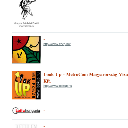
-
http://www.szvp.hu/
Look Up - MetroCom Magyarország Vizu
Kft.
http://www.lookup.hu
-
-