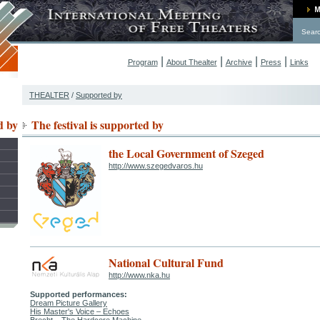
Sear
|
|
|
|
Program
About Thealter
Archive
Press
Links
THEALTER
/
Supported by
d by
The festival is supported by
the Local Government of Szeged
http://www.szegedvaros.hu
National Cultural Fund
http://www.nka.hu
Supported performances:
Dream Picture Gallery
His Master's Voice – Echoes