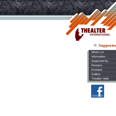
Supporte
What's on
Information
Supported by
Partners
Exstasis
Gallery
Thealter radio