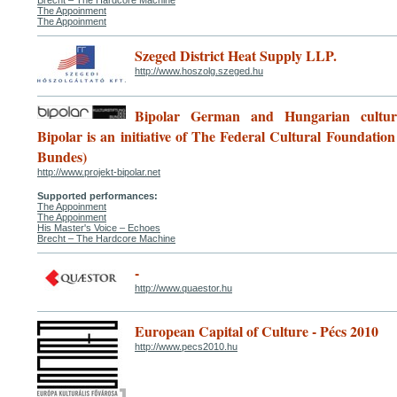
Brecht – The Hardcore Machine
The Appoinment
The Appoinment
Szeged District Heat Supply LLP.
http://www.hoszolg.szeged.hu
Bipolar German and Hungarian cultura
Bipolar is an initiative of The Federal Cultural Foundation
Bundes)
http://www.projekt-bipolar.net
Supported performances:
The Appoinment
The Appoinment
His Master's Voice – Echoes
Brecht – The Hardcore Machine
-
http://www.quaestor.hu
European Capital of Culture - Pécs 2010
http://www.pecs2010.hu