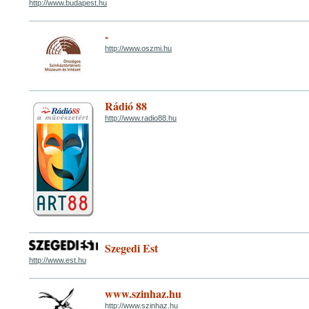
http://www.budapest.hu
-
http://www.oszmi.hu
Rádió 88
http://www.radio88.hu
Szegedi Est
http://www.est.hu
www.szinhaz.hu
http://www.szinhaz.hu