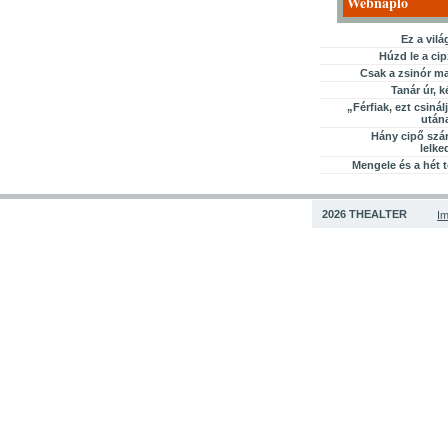
Webnapló
Ez a vil
Húzd le a cip
Csak a zsinór m
Tanár úr, 
„Férfiak, ezt csinál
után
Hány cipő szá
lelk
Mengele és a hét 
2026 THEALTER
I