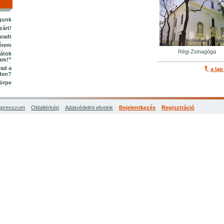
águnk
zárt!
aradt
kérem
Régi Zsinagóga
játok
am!”
rad a
a lap
eden?
törpe
mpresszum
Oldaltérkép
Adatvédelmi elveink
Bejelentkezés
Regisztráció