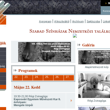
Keres
|
|
|
|
A program
A fesztiválról
Archívum
Sajtószoba
Linke
ljük
Galéria
újság
Alapértelmezett kép
Programok
22.
23.
24.
25.
26.
27.
Május 22. Kedd
19:30-21:00 Régi Zsinagóga:
Kaposvári Egyetem Művészeti Kar II.
Régi Zsinagóga
évfolyam:
Mengele törpéi