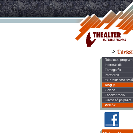
Üdvözö
Részletes program
Információk
Támogatók
Partnerek
Ex-stasis fesztivál
blog jr.
Galéria
Thealter rádió
Kisesszé pályázat
Videók