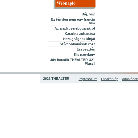
Webnapló
Báj, báj!
Ez tényleg nem egy francia
film
Az aradi cserebogarakról
Katarina zuhanása
Hazugságnak kínjai
Szívdobbanások közt
Észvesztés
Kis nagylány
Üdv hetedik THEALTER U21
Plusz!
2026 THEALTER
Impresszum
Oldaltérkép
Adatvédelm