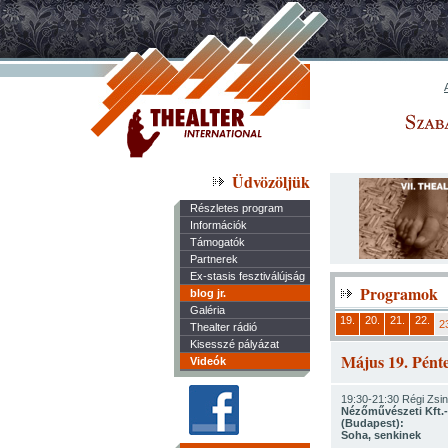
Üdvözöljük
Részletes program
Információk
Támogatók
Partnerek
Ex-stasis fesztiválújság
Programok
blog jr.
Galéria
19.
20.
21.
22.
2
Thealter rádió
Kisesszé pályázat
Május 19. Pént
Videók
19:30-21:30 Régi Zsi
Nézőművészeti Kft.
(Budapest):
Soha, senkinek