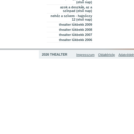
(első nap)
azok a deszkák, az a
színpad (első nap)
nehéz a szívem - hajnóczy
12 (első nap)
thealter lúkbekk 2009
thealter lúkbekk 2008
thealter lúkbekk 2007
thealter lúkbekk 2006
2026 THEALTER
Impresszum
Oldaltérkép
Adatvédelm