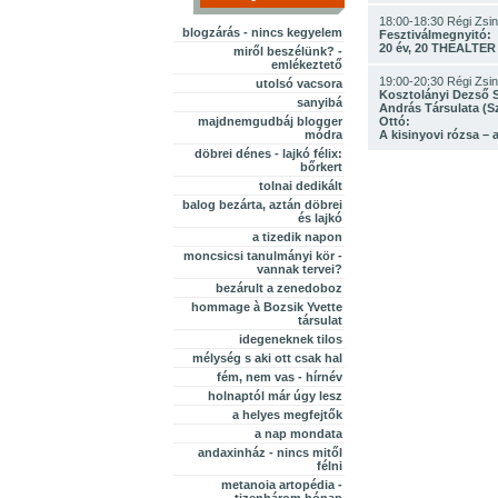
18:00-18:30 Régi Zsi
blogzárás - nincs kegyelem
Fesztiválmegnyitó:
20 év, 20 THEALTER
miről beszélünk? -
emlékeztető
19:00-20:30 Régi Zsi
utolsó vacsora
Kosztolányi Dezső 
sanyibá
András Társulata (Sz
majdnemgudbáj blogger
Ottó:
módra
A kisinyovi rózsa –
döbrei dénes - lajkó félix:
bőrkert
tolnai dedikált
balog bezárta, aztán döbrei
és lajkó
a tizedik napon
moncsicsi tanulmányi kör -
vannak tervei?
bezárult a zenedoboz
hommage à Bozsik Yvette
társulat
idegeneknek tilos
mélység s aki ott csak hal
fém, nem vas - hírnév
holnaptól már úgy lesz
a helyes megfejtők
a nap mondata
andaxinház - nincs mitől
félni
metanoia artopédia -