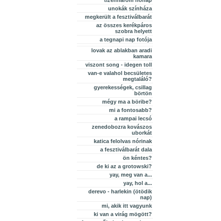
tizenhárom hónap
unokák színháza
megkerült a fesztiválbarát
az összes kerékpáros
szobra helyett
a tegnapi nap fotója
lovak az ablakban aradi
kamara
viszont song - idegen toll
van-e valahol becsületes
megtaláló?
gyerekességek, csillag
börtön
mégy ma a böribe?
mi a fontosabb?
a rampai lecsó
zenedobozra kovászos
uborkát
katica felolvas nórinak
a fesztiválbarát dala
ön kéntes?
de ki az a grotowski?
yay, meg van a...
yay, hol a...
derevo - harlekin (ötödik
nap)
mi, akik itt vagyunk
ki van a virág mögött?