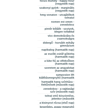
focus műhely - happy hour
(negyedik nap)
szakonyi györk - marginális
(negyedik nap)
hmg vonaton - utcajátékok
tolnaiul
nomen est omen -
zenedoboz
pintér béláék - szutyok,
idegen tollakkal
vicc demokráciára és
zsarnokságra
didergő - horváth mihály
gimnázium
napibalog (harmadik nap)
az eszéki zsiráf góbirita
(harmadik nap)
a lüke fiú az elfekvőben
(harmadik nap)
szeretem az angyalokat
(harmadik nap)
symposion lift
kiállításmegnyitó (harmadik
harmadik hang színháza -
f/eltűnések (második nap)
zenedoboz - a vajdasági
szív (második nap)
tolnai ottó köszöntése,
jelenkor (második
a kisinyovi rózsa (első nap)
keserédes, avagy megnyitó