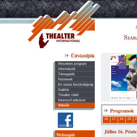
Üdvözöljük
Részletes program
Információk
Támogatók
Partnerek
Ex-stasis fesztiválújság
Galéria
Thealter rádió
Kisesszé pályázat
Videók
Programok
16.
17.
18.
19.
2
Július 16. Pént
Webnapló