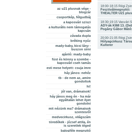
18:00-18:15 Régi Zsi
az u21 plusnak vége -
Fesztiválmegnyitó:
blogzár
THEALTER U21 plus
csoportkép, félgudbáj
18:30-19:15 Vasvári S
a kaposvári sziszi
ADY-ák KIMI 13. (De
a kulturális nem támogatás
Pogány Gábor Máté
kapcsán
závada dupla
20:00-21:05 Régi Zsi
bréking nyúz
Hólyagcirkusz Társu
Kulterer
mady-baby, kicsi lány -
buszon sírni
ajánló: mady-baby
füst és könny a szembe -
kaposvári cseh tamás
esti mese helyett: csuja imre
háy jános: nehéz
tb - de nem az, amire
gondoltok
hi!
jól van, drámaisok!
háy jános meg én - ha már
egyáltalán lehet ilyet
gondolni
mit nézünk ma? drámaisok
szentesről
medvecirkusz, világszám
töredékek - józsef attila, én
is szeretlek téged
balogféle megnyitó