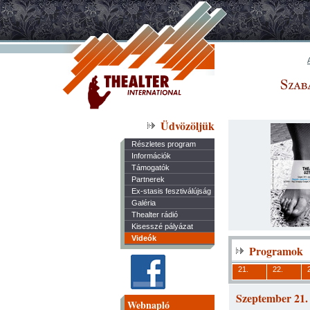
Üdvözöljük
Részletes program
Információk
Támogatók
Partnerek
Ex-stasis fesztiválújság
Galéria
Thealter rádió
Kisesszé pályázat
Videók
Programok
21.
22.
Szeptember 21.
Webnapló