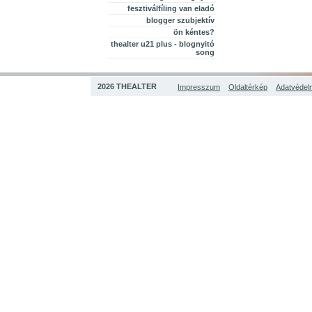
fesztiválfíling van eladó
blogger szubjektív
ön kéntes?
thealter u21 plus - blognyitó
song
2026 THEALTER
Impresszum
Oldaltérkép
Adatvédelm