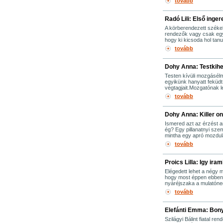
tovább
Radó Lili: Első inger
A körberendezett székek
rendezők vagy csak egy
hogy ki kicsoda hol tanu
tovább
Dohy Anna: Testkih
Testen kívüli mozgásélm
egyikünk hanyatt feküdt 
végtagjait.Mozgatónak l
tovább
Dohy Anna: Killer on
Ismered azt az érzést am
ég? Egy pillanatnyi szem
mintha egy apró mozdulat
tovább
Proics Lilla: Igy ira
Elégedett lehet a négy m
hogy most éppen ebben a
nyáréjszaka a mulatóne
tovább
Elefánti Emma: Bony
Szilágyi Bálint fiatal 