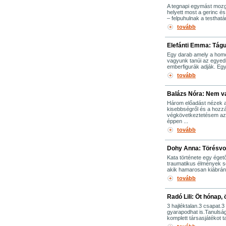
A tegnapi egymást mozg
helyett most a gerinc é
– felpuhulnak a testhat
tovább
Elefánti Emma: Tágu
Egy darab amely a hom
vagyunk tanúi az egyedi.
emberfigurák adják. Egy l
tovább
Balázs Nóra: Nem v
Három előadást nézek 
kisebbségről és a hozzáj
végkövetkeztetésem az h
éppen ...
tovább
Dohy Anna: Törésvo
Kata története egy égető
traumatikus élmények so
akik hamarosan kiábránd
tovább
Radó Lili: Öt hónap, 
3 hajléktalan.3 csapat.
gyarapodhat is.Tanulság
komplett társasjátékot t