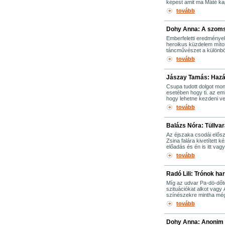
képest amit ma Máté kapo
tovább
Dohy Anna: A szom
Emberfeletti eredmények
heroikus küzdelem míto
táncművészet a különbö
tovább
Jászay Tamás: Hazá
Csupa tudott dolgot mon
esetében hogy ti. az e
hogy lehetne kezdeni vel
tovább
Balázs Nóra: Tüllva
Az éjszaka csodái elős
Zsina falára kivetített 
előadás és én is itt va
tovább
Radó Lili: Trónok ha
Míg az udvar Pa-dö-dőt
szituációkat alkot vagy
színészekre mintha mégi
tovább
Dohy Anna: Anonim 