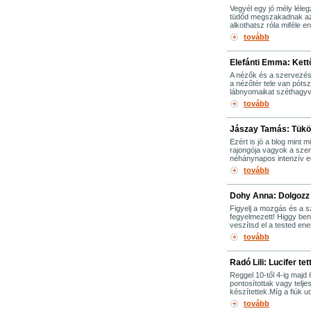
Vegyél egy jó mély léle
tüdőd megszakadnak az 
alkothatsz róla miféle e
tovább
Elefánti Emma: Kett
A nézők és a szervezés 
a nézőtér tele van póts
lábnyomaikat széthagyva 
tovább
Jászay Tamás: Tükö
Ezért is jó a blog mint m
rajongója vagyok a sze
néhánynapos intenzív egy
tovább
Dohy Anna: Dolgozz
Figyelj a mozgás és a 
fegyelmezett! Higgy be
veszítsd el a tested ene
tovább
Radó Lili: Lucifer tet
Reggel 10-től 4-ig majd 
pontosítottak vagy telje
készítettek.Míg a fiúk u
tovább