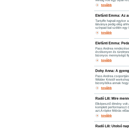
Mindig volt egy olyan é
tovább
Elefánti Emma: Az a
Tartuffe hajnali egykor 
látványa pedig elég ahh
színpad bal szélén egy h
tovább
Elefánti Emma: Ped
Pass Andrea rendezése 
érzékenyen és türelmese
bizonyos mennyiségű figy
tovább
Dohy Anna: A gyen
Pass Andrea csoportjána
Widder Kristóf workshop
bizonyítéka annak hogy
tovább
Radó Lili: Mire men
Elképesztő élmény volt a
komplett performanszt ö
azt.A röpke félórás elő
tovább
Radó Lili: Utolsó nap