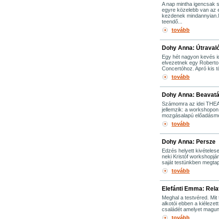
A nap mintha igencsak 
egyre közelebb van az e
kezdenek mindannyian.M
teendő...
tovább
Dohy Anna: Útraval
Egy hét nagyon kevés i
elvezetnek egy Roberto
Concertóhoz. Apró kis 
tovább
Dohy Anna: Beavat
Számomra az idei THEAL
jellemzik: a workshopon
mozgásalapú előadásmód
tovább
Dohy Anna: Persze
Edzés helyett kivétele
neki Kristóf workshopján
saját testünkben megta
tovább
Elefánti Emma: Relat
Meghal a testvéred. Mi
alkotói ebben a kiéleze
családét amelyet magunk
tovább