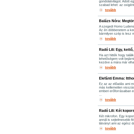
gondolatvilágot. Adott e
szabad lehet: az oxigént
tovább
Balázs Nóra: Megtör
A szegedi Homo Ludens Pr
Az én döbbenetem a kert 
bármilyen szép is lesz m
tovább
Radó Lili: Egy, kettő,
Ha azt hitték hogy talá
lehetőségem volt bejárni
kezdve a mára már elhag
tovább
Elefánti Emma: Ittho
Ez az az előadás ami m
más kellemetlen visszás
emberi erőforrásaiban 
...
tovább
Radó Lili: Két kopor
Két mikrofon. Egy kopo
annál is sejtelmesebb fé
látványt ami az egész d
tovább