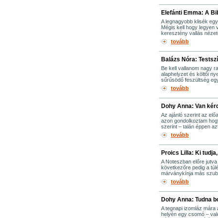
Elefánti Emma: A Bi
A legnagyobb klisék egy
Mégis kell hogy legyen
keresztény vallás nézet
tovább
Balázs Nóra: Testsz
Be kell vallanom nagy 
alaphelyzet és költői ny
sűrűsödő feszültség egy
tovább
Dohy Anna: Van kér
Az ajánló szerint az el
azon gondolkoztam hogy
szerint – talán éppen a
tovább
Proics Lilla: Ki tudj
A Noteszban előre jutva
következőre pedig a túlé
márványkínja más szubsz
tovább
Dohy Anna: Tudna bol
A tegnapi izomláz mára a
helyén egy csomó – való