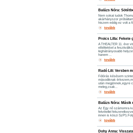
Balázs Nóra: Sötétb
Nem sokat tudok Thomas
akárhányszor próbáltam 
hiszem eddig ez volt a 
tovább
Proics Lilla: Fekete
A THEALTER 11. éve visz
elítéltekkel a fesztivá
leghátrányosabb helyzet
hanem ...
tovább
Radó Lili: Versben 
Félórás késésem szinte
másodiknak érkezem,mé
után megjönnek,egyre c
meleg,csak...
tovább
Balázs Nóra: Másik 
Az Egy nő számomra kábé
felvétellel felszerelkez
innen is köszi SzP!).Fol
tovább
Dohy Anna: Visszatar