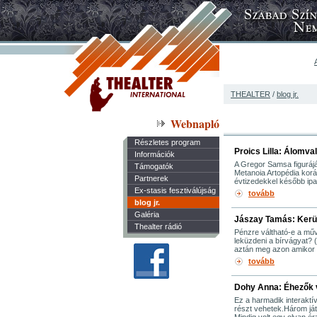
THEALTER
/
blog jr.
Webnapló
Részletes program
Proics Lilla: Álomva
Információk
A Gregor Samsa figurájá
Támogatók
Metanoia Artopédia korá
Partnerek
évtizedekkel később ipa
Ex-stasis fesztiválújság
tovább
blog jr.
Galéria
Jászay Tamás: Kerül
Thealter rádió
Pénzre váltható-e a mű
leküzdeni a bírvágyat
aztán meg azon amikor m
tovább
Dohy Anna: Éhezők 
Ez a harmadik interakt
részt vehetek.Három já