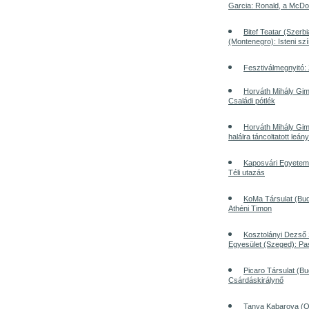
Garcia: Ronald, a McDo
Bitef Teatar (Szerb
(Montenegro): Isteni szí
Fesztiválmegnyitó:
Horváth Mihály Gim
Családi pótlék
Horváth Mihály Gim
halálra táncoltatott leány
Kaposvári Egyetem 
Téli utazás
KoMa Társulat (Bud
Athéni Timon
Kosztolányi Dezs
Egyesület (Szeged): Pa
Picaro Társulat (Bu
Csárdáskirálynő
Tanya Kabarova (O