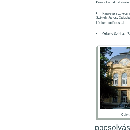
Kreónokon átívelő törté
Kaposvári Egyetem 
Székely János: Caligula
képben, epilógussal
Örkény Színház (Bu
Galéri
pocsolyás