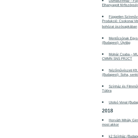
Dumaszínház - Füg
Elhanyagolt férfiszépsé
Független Színműv
Produkció: Csokonai Vit
bohózat úszósapkában
Mentőcsónak Egysé
(Budapest): Újvilág
Molnár Csaba – MU
CMMN SNS PRJCT
Nézőművészeti Kft
(Budapest): Soha, senk
Színház és Filmmű
Túlóra
Utolsó Vonal (Budap
2018
Horváth Mihály Gi
most akkor
k2 Színház (Budape