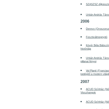
SZASZSZ díjkioszt
Urbán András Társu
2006
Derevo (Oroszorsz
Fesztiválmegnyitó
Kövér Béla Bábszí
históriája
Urbán András Társul
pillanat fényei
Vol Plané (Francia
kielégítő a modern vilá
2007
ACUD Színház (Néme
Visszhangok
ACUD Színház (Né