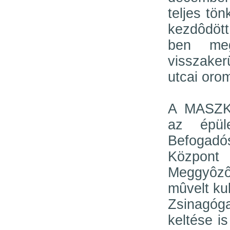
teljes tön
kezdôdött
ben meg
visszake
utcai oro
A MASZK 
az épül
Befogadó
Központ 
Meggyôzô
mûvelt ku
Zsinagóga
keltése i