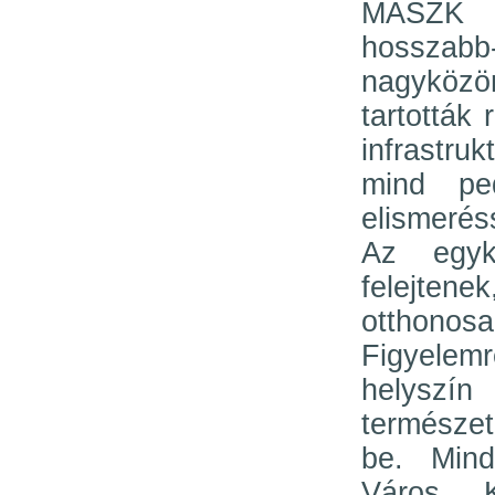
MASZK 
hosszabb
nagyközö
tartották
infrastruk
mind pe
elismerés
Az egyk
felejten
otthono
Figyelem
helyszín
természet
be. Min
Város K