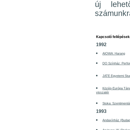
új lehet
számunkr
Kapcsoló fellépések
1992
AIOWA: Harang
DO Színház: Perf
JATE Egyetemi Stud
Közép-Európa Tánc
visszatér
Stoka: Szentimentál
1993
Andaxínház (Budape