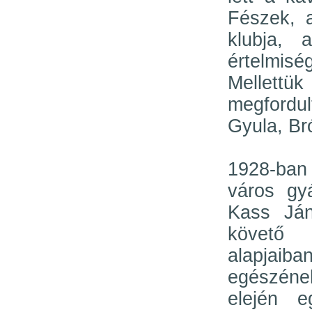
Fészek, 
klubja, 
értelmis
Mellettü
megfordu
Gyula, Br
1928-ban
város gyá
Kass Ján
követő
alapjai
egészéne
elején e