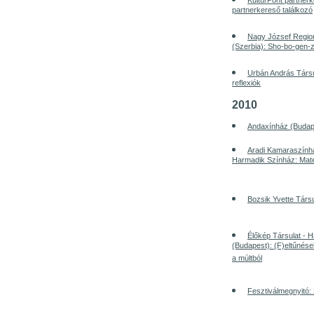
KultúrPont partnerk
partnerkereső találkozó
Nagy József Region
(Szerbia): Sho-bo-gen-
Urbán András Társu
reflexiók
2010
Andaxínház (Budapes
Aradi Kamaraszính
Harmadik Színház: Mate
Bozsik Yvette Társu
Élőkép Társulat -
(Budapest): (F)eltűnése
a múltból
Fesztiválmegnyitó