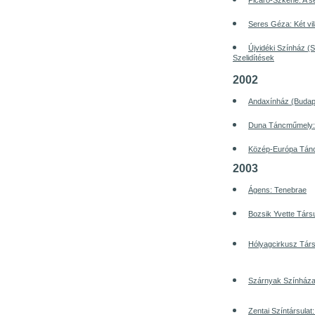
Picaro-Szkéné: A s
Seres Géza: Két vi
Újvidéki Színház (S
Szelidítések
2002
Andaxínház (Budape
Duna Táncműmely:
Közép-Európa Tánc
2003
Ágens: Tenebrae
Bozsik Yvette Társ
Hólyagcirkusz Társu
Szárnyak Színháza:
Zentai Színtársula