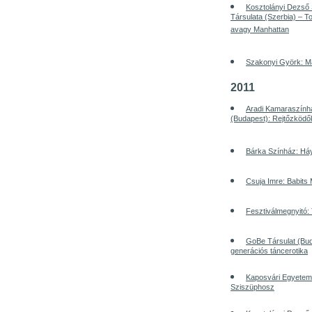
Kosztolányi Dezső
Társulata (Szerbia) – To
avagy Manhattan
Szakonyi Györk: Ma
2011
Aradi Kamaraszính
(Budapest): Rejtőzködő
Bárka Színház: Há
Csuja Imre: Babits
Fesztiválmegnyitó
GoBe Társulat (Bu
generációs táncerotika
Kaposvári Egyetem 
Sziszüphosz