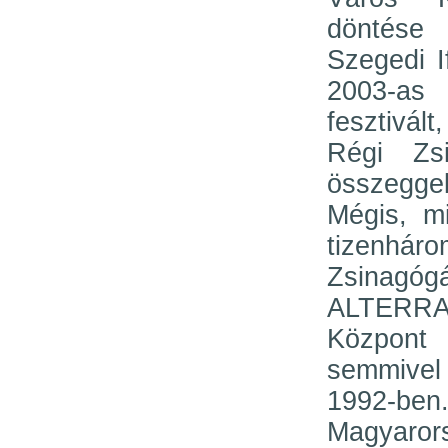
döntése
Szegedi I
2003-as
fesztivál
Régi Zs
összegge
Mégis, m
tizenh
Zsinagóg
ALTERRA
Központ
semmivel 
1992-b
Magyarors