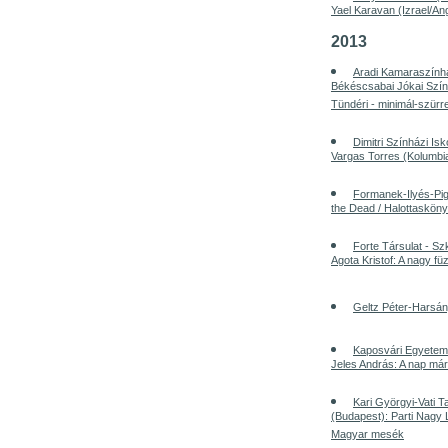
Yael Karavan (Izrael/Ang
2013
Aradi Kamaraszính
Békéscsabai Jókai Szín
Tündéri - minimál-szürr
Dimitri Színházi Is
Vargas Torres (Kolumbi
Formanek-Ilyés-Pig
the Dead / Halottaskön
Forte Társulat - S
Agota Kristof: A nagy fü
Geltz Péter-Harsány
Kaposvári Egyetem 
Jeles András: A nap már
Kari Györgyi-Vati
(Budapest): Parti Nagy 
Magyar mesék