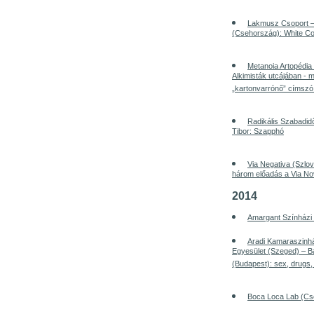
Lakmusz Csoport – 
(Csehország): White Co
Metanoia Artopédia
Alkimisták utcájában - 
„kartonvarrónő” címszó 
Radikális Szabadi
Tibor: Szapphó
Via Negativa (Szlov
három előadás a Via No
2014
Amargant Színházi
Aradi Kamaraszin
Egyesület (Szeged) – Bak
(Budapest): sex, drugs, 
Boca Loca Lab (Cseh