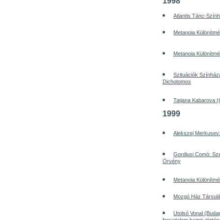
1998
Atlantis Tánc-Szính
Metanoia Különítmén
Metanoia Különítmén
Szituációk Színház
Dichotomos
Tatjana Kabarova 
1999
Alekszej Merkusev:
Gordiusi Comó: Sze
Örvény
Metanoia Különítmén
Mozgó Ház Társulá
Utolsó Vonal (Buda