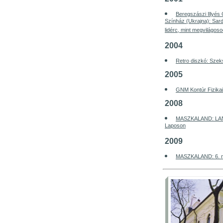
Beregszászi Illyés
Színház (Ukrajna): Sar
lidérc, mint megvilágos
2004
Retro diszkó: Szek
2005
GNM Kontúr Fizikai
2008
MASZKALAND: LAND
Laposon
2009
MASZKALAND: 6. 