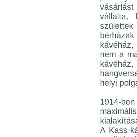
vásárlá
vállalta
születte
bérházak
kávéház,
nem a ma
kávéház, 
hangvers
helyi polg
1914-ben
maximáli
kialakítás
A Kass-k