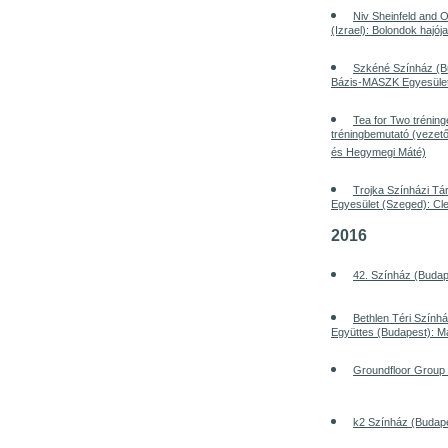
Niv Sheinfeld and 
(Izrael): Bolondok hajója
Szkéné Színház (B
Bázis-MASZK Egyesüle
Tea for Two trénin
tréningbemutató (vezet
és Hegymegi Máté)
Trojka Színházi T
Egyesület (Szeged): Cl
2016
42. Színház (Buda
Bethlen Téri Szính
Együttes (Budapest): M
Groundfloor Group 
k2 Színház (Budape