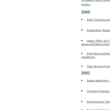
forradalom hamis történ
fordítva
2000
Ache (Oroszország)
Andaxínház (Budape
Halász Péter: Egy ő
aknaszedő feljegyzései
Nyári Mozi Színház
paradicsom
Teatr Novogo Fron
2001
Arteast Alapítvány:
Christine Quoiraud
Közép-Európa Tánc