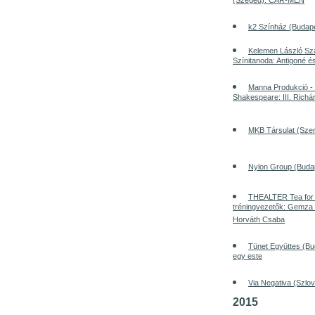
(Szeged): CAR-MEN
k2 Színház (Budape
Kelemen László Sz
Színitanoda: Antigoné é
Manna Produkció - 
Shakespeare: III. Richá
MKB Társulat (Szen
Nylon Group (Buda
THEALTER Tea for 
tréningvezetők: Gemza 
Horváth Csaba
Tünet Együttes (Bu
egy este
Via Negativa (Szlo
2015