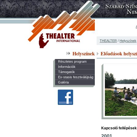
THEALTER
/
Helyszínek
Helyszínek
Előadások helyszí
Részletes program
Információk
Támogatók
Ex-stasis fesztiválújság
Galéria
Kapcsoló fellépések
2001