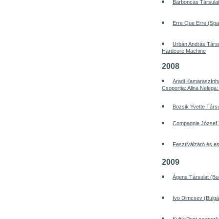
Barboncás Társulat
Erre Que Erre (Spa
Urbán András Társu
Hardcore Machine
2008
Aradi Kamaraszính
Csoportja: Alina Nelega
Bozsik Yvette Társu
Compagnie József T
Fesztiválzáró és es
2009
Ágens Társulat (Bud
Ivo Dimcsev (Bulgá