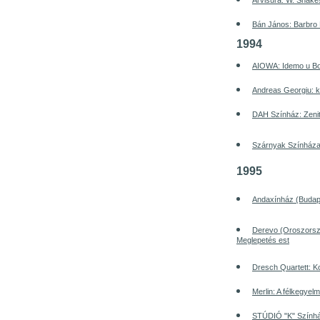
Arvisura: W. Shake
Bán János: Barbro 
1994
AIOWA: Idemo u Bo
Andreas Georgiu: k
DAH Színház: Zeni
Szárnyak Színháza:
1995
Andaxínház (Budape
Derevo (Oroszors
Meglepetés est
Dresch Quartett: K
Merlin: A félkegyel
STÚDIÓ "K" Színhá