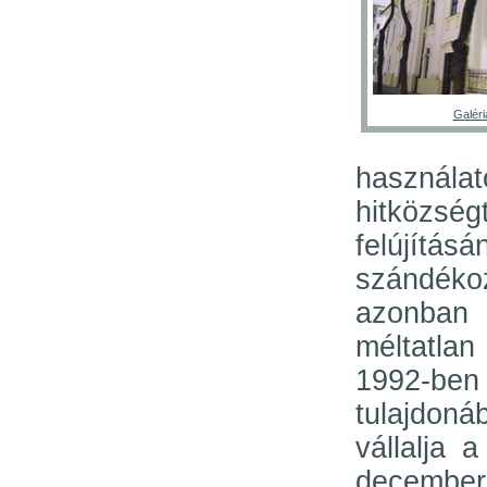
Galéri
használa
hitközs
felújít
szándékoz
azonban
méltatlan
1992-be
tulajdoná
vállalja 
december