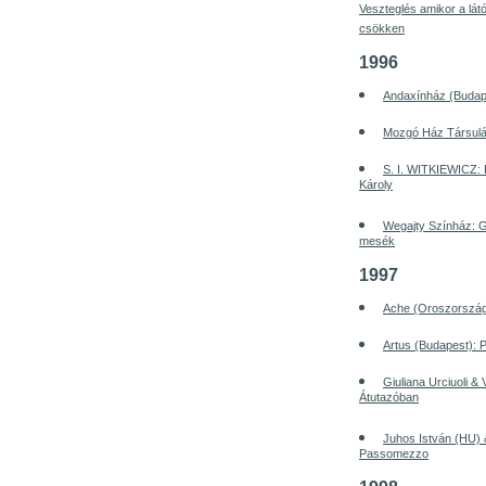
Veszteglés amikor a látó
csökken
1996
Andaxínház (Budap
Mozgó Ház Társulá
S. I. WITKIEWICZ:
Károly
Wegajty Színház: G
mesék
1997
Ache (Oroszorszá
Artus (Budapest): 
Giuliana Urciuoli & 
Átutazóban
Juhos István (HU) 
Passomezzo