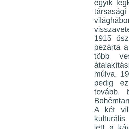
egyik leg
társaság
világh
visszavet
1915 őszé
bezárta a
több ve
átalakítás
múlva, 19
pedig e
tovább, 
Bohémtan
A két vi
kulturális
lett a ká