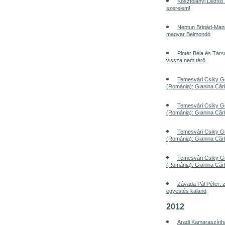
Kosztolányi Dezső S
szerelem!
Neptun Brigád-Man
magyar Belmondó
Pintér Béla és Társ
vissza nem térő
Temesvári Csiky G
(Románia): Gianina Căr
Temesvári Csiky G
(Románia): Gianina Căr
Temesvári Csiky G
(Románia): Gianina Căr
Temesvári Csiky G
(Románia): Gianina Căr
Závada Pál Péter: 
egyestés kaland
2012
Aradi Kamaraszính