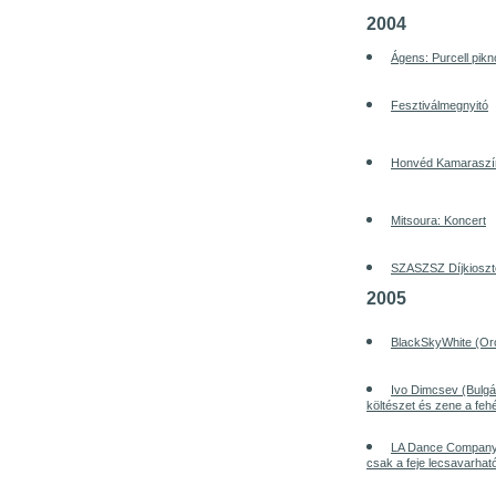
2004
Ágens: Purcell pikn
Fesztiválmegnyitó
Honvéd Kamaraszí
Mitsoura: Koncert
SZASZSZ Díjkioszt
2005
BlackSkyWhite (Or
Ivo Dimcsev (Bulgári
költészet és zene a feh
LA Dance Company:
csak a feje lecsavarhat