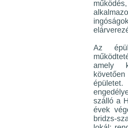
működés, 
alkalmaz
ingóságo
elárverez
Az épü
működteté
amely ki
követően
épületet
engedélye
szálló a 
évek végé
bridzs-sz
lokál; re