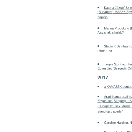
Katona József Szín
(Budapest)-MASZK Egyes
naplója
Manna Produkció (
Alszanak a halak?
Stúdió K Színház (B
néger mór
Trojka Színházi T
Egyesület (Szeged): Or
2017
a KAMASZK bemutatj
Aradi Kamaraszin
Egyesület (Szeged) – Bak
(Budapest): sex, drugs, g
stand up tragedy”
Caroline Harding: 